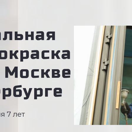
альная
окраска
в Москве
ербурге
я 7 лет