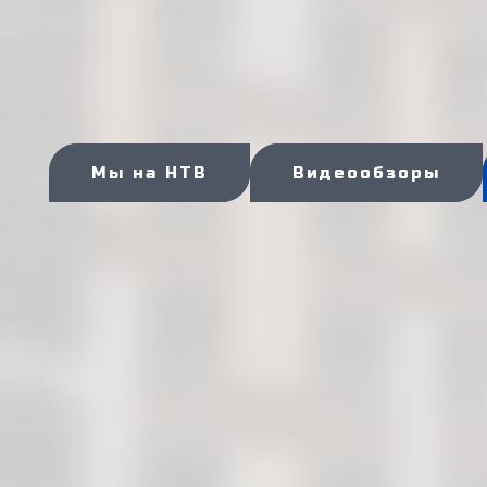
Мы на НТВ
Видеообзоры